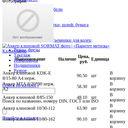
Фотография
Анкеры, рамные дюбели
Скобы, пистолет
Хомуты
Круги отрезные, щетки, шлиф. бумага
Метчики, плашки
Биты
Кольца стопорные, съемники для колец
Резцы, фрезы
Калькулятор
Такелаж
Цена,
Наименование
Наличие
Единица
Перфорация
руб.
Подшипники
Разное
Анкер клиновой KDK-E
В
90.50
шт
8/15-80 А4 нерж.
корзину
Анкер МТА 8/20*90 нерж.
В
Поиск по каталогу
58.30
шт
А2
корзину
В
Анкер клиновой 8/85-150
48.10
шт
корзину
Поиск по названию, номеру DIN, ГОСТ или ISO
В
Анкер клиновой 10/30-112
63.90
шт
корзину
В
Перейти в каталог
Анкер клиновой 10/80-162
90.10
шт
корзину
В