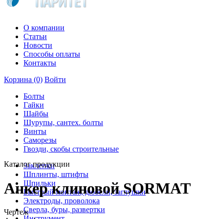
О компании
Статьи
Новости
Способы оплаты
Контакты
Корзина
(0)
Войти
Болты
Гайки
Шайбы
Шурупы, сантех. болты
Винты
Саморезы
Гвозди, скобы строительные
Каталог продукции
Заклепки
Шплинты, штифты
Шпильки
Анкер клиновой SORMAT
Быстрый монтаж, дюбели, заглушки
Электроды, проволока
Сверла, буры, развертки
Чертеж
Инструмент