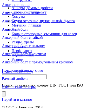
Анкер клиновой
Анкеры, рамные дюбели
Скобы, пистолет
Анкер клиновой SORMAT
Хомуты
Круги отрезные, щетки, шлиф. бумага
Анкер-клин
Метчики, плашки
Анкерный болт
Биты
Кольца стопорные, съемники для колец
Анкерный болт с гайкой
Резцы, фрезы
Анкерный болт с кольцом
Такелаж
Перфорация
Анкерный болт с крючком
Подшипники
Разное
Анкерный болт с прямоугольным крючком
Потолочный анкер-клин
Поиск по каталогу
Рамный дюбель
Поиск по названию, номеру DIN, ГОСТ или ISO
Химические анкеры
Перейти в каталог
© ООО «Паритет», 2014