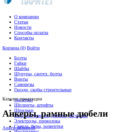
О компании
Статьи
Новости
Способы оплаты
Контакты
Корзина
(0)
Войти
Болты
Гайки
Шайбы
Шурупы, сантех. болты
Винты
Саморезы
Гвозди, скобы строительные
Каталог продукции
Заклепки
Шплинты, штифты
Шпильки
Анкеры, рамные дюбели
Быстрый монтаж, дюбели, заглушки
Электроды, проволока
Сверла, буры, развертки
Анкер забивной
Инструмент