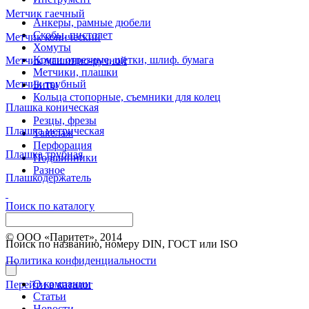
Метчик гаечный
Анкеры, рамные дюбели
Скобы, пистолет
Метчик конический
Хомуты
Круги отрезные, щетки, шлиф. бумага
Метчик машинно-ручной
Метчики, плашки
Метчик трубный
Биты
Кольца стопорные, съемники для колец
Плашка коническая
Резцы, фрезы
Плашка метрическая
Такелаж
Перфорация
Плашка трубная
Подшипники
Разное
Плашкодержатель
Поиск по каталогу
© ООО «Паритет», 2014
Поиск по названию, номеру DIN, ГОСТ или ISO
Политика конфиденциальности
О компании
Перейти в каталог
Статьи
Новости