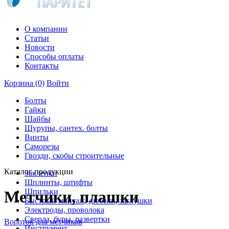
О компании
Статьи
Новости
Способы оплаты
Контакты
Корзина
(0)
Войти
Болты
Гайки
Шайбы
Шурупы, сантех. болты
Винты
Саморезы
Гвозди, скобы строительные
Каталог продукции
Заклепки
Шплинты, штифты
Шпильки
Метчики, плашки
Быстрый монтаж, дюбели, заглушки
Электроды, проволока
Сверла, буры, развертки
Вороток для метчиков
Инструмент