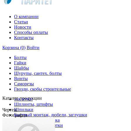
О компании
Статьи
Новости
Способы оплаты
Контакты
Корзина
(0)
Войти
Болты
Гайки
Шайбы
Шурупы, сантех. болты
Винты
Саморезы
Гвозди, скобы строительные
Каталог продукции
Заклепки
Шплинты, штифты
Шпильки
Чертеж
Быстрый монтаж, дюбели, заглушки
Фотография
Электроды, проволока
Сверла, буры, развертки
Инструмент