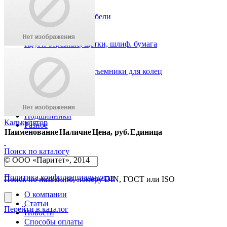
Анкеры, рамные дюбели
Скобы, пистолет
Хомуты
Круги отрезные, щетки, шлиф. бумага
Метчики, плашки
Биты
Кольца стопорные, съемники для колец
Резцы, фрезы
Такелаж
Перфорация
Подшипники
Калькулятор
Разное
Наименование
Наличие
Цена, руб.
Единица
Поиск по каталогу
© ООО «Паритет», 2014
Политика конфиденциальности
Поиск по названию, номеру DIN, ГОСТ или ISO
О компании
Статьи
Перейти в каталог
Новости
Способы оплаты