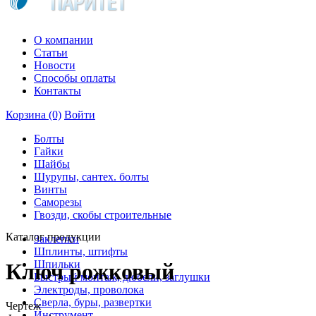
О компании
Статьи
Новости
Способы оплаты
Контакты
Корзина
(0)
Войти
Болты
Гайки
Шайбы
Шурупы, сантех. болты
Винты
Саморезы
Гвозди, скобы строительные
Каталог продукции
Заклепки
Шплинты, штифты
Шпильки
Ключ рожковый
Быстрый монтаж, дюбели, заглушки
Электроды, проволока
Сверла, буры, развертки
Чертеж
Инструмент