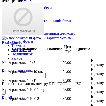
Фотография
Анкеры, рамные дюбели
Скобы, пистолет
Хомуты
Круги отрезные, щетки, шлиф. бумага
Метчики, плашки
Биты
Кольца стопорные, съемники для колец
Резцы, фрезы
Калькулятор
Такелаж
Цена,
Наименование
Наличие
Единица
Перфорация
руб.
Подшипники
Разное
В
Ключ рожковый 6х7
56.00
шт
корзину
В
Поиск по каталогу
Ключ рожковый 8х10 оц.
54.00
шт
корзину
В
Ключ рожковый 9х11
75.00
шт
корзину
Поиск по названию, номеру DIN, ГОСТ или ISO
В
Ключ рожковый 10х11 оц.
53.00
шт
корзину
В
Перейти в каталог
Ключ рожковый 10х12
84.00
шт
корзину
В