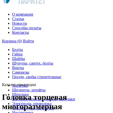
О компании
Статьи
Новости
Способы оплаты
Контакты
Корзина
(0)
Войти
Болты
Гайки
Шайбы
Шурупы, сантех. болты
Винты
Саморезы
Гвозди, скобы строительные
Каталог продукции
Заклепки
Шплинты, штифты
Шпильки
Головка торцевая
Быстрый монтаж, дюбели, заглушки
Электроды, проволока
многоразмерная
Сверла, буры, развертки
Инструмент