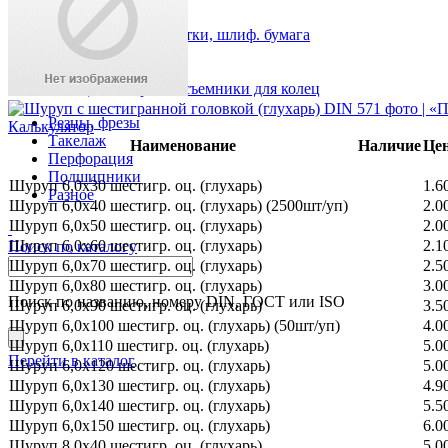
Хомуты
Круги отрезные, щетки, шлиф. бумага
Метчики, плашки
Биты
Кольца стопорные, съемники для колец
Резцы, фрезы
Калькулятор
Такелаж
Наименование
Наличие
Цен
Перфорация
Подшипники
Шуруп 6,0х30 шестигр. оц. (глухарь)
1.6
Разное
Шуруп 6,0х40 шестигр. оц. (глухарь) (2500шт/уп)
2.0
Шуруп 6,0х50 шестигр. оц. (глухарь)
2.0
Шуруп 6,0х60 шестигр. оц. (глухарь)
2.1
Поиск по каталогу
Шуруп 6,0х70 шестигр. оц. (глухарь)
2.5
Шуруп 6,0х80 шестигр. оц. (глухарь)
3.0
Поиск по названию, номеру DIN, ГОСТ или ISO
Шуруп 6,0х90 шестигр. оц. (глухарь)
3.5
Шуруп 6,0х100 шестигр. оц. (глухарь) (50шт/уп)
4.0
Шуруп 6,0х110 шестигр. оц. (глухарь)
5.0
Перейти в каталог
Шуруп 6,0х120 шестигр. оц. (глухарь)
5.0
Шуруп 6,0х130 шестигр. оц. (глухарь)
4.9
Шуруп 6,0х140 шестигр. оц. (глухарь)
5.5
Шуруп 6,0х150 шестигр. оц. (глухарь)
6.0
Шуруп 8,0х40 шестигр. оц. (глухарь)
5.0