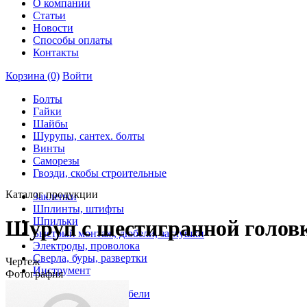
О компании
Статьи
Новости
Способы оплаты
Контакты
Корзина
(0)
Войти
Болты
Гайки
Шайбы
Шурупы, сантех. болты
Винты
Саморезы
Гвозди, скобы строительные
Каталог продукции
Заклепки
Шплинты, штифты
Шпильки
Шуруп с шестигранной головк
Быстрый монтаж, дюбели, заглушки
Электроды, проволока
Сверла, буры, развертки
Чертеж
Инструмент
Фотография
Анкеры, рамные дюбели
Скобы, пистолет