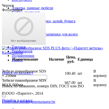
Чертеж
Анкеры, рамные дюбели
Фотография
Скобы, пистолет
Хомуты
Круги отрезные, щетки, шлиф. бумага
Метчики, плашки
Биты
Кольца стопорные, съемники для колец
Резцы, фрезы
Такелаж
Перфорация
Калькулятор
Подшипники
Цена,
Наименование
Наличие
Единица
Разное
руб.
Зубило пикообразное SDS
В
Поиск по каталогу
190.40
шт
+ 250мм
корзину
Зубило пикообразное SDS
В
667.00
шт
MAX 600мм
корзину
Поиск по названию, номеру DIN, ГОСТ или ISO
© ООО «Паритет», 2014
Перейти в каталог
Политика конфиденциальности