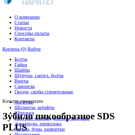
О компании
Статьи
Новости
Способы оплаты
Контакты
Корзина
(0)
Войти
Болты
Гайки
Шайбы
Шурупы, сантех. болты
Винты
Саморезы
Гвозди, скобы строительные
Каталог продукции
Заклепки
Шплинты, штифты
Шпильки
Зубило пикообразное SDS
Быстрый монтаж, дюбели, заглушки
Электроды, проволока
PLUS
Сверла, буры, развертки
Инструмент