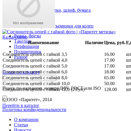
Хомуты
Круги отрезные, щетки, шлиф. бумага
Метчики, плашки
Биты
Кольца стопорные, съемники для колец
Резцы, фрезы
Калькулятор
Такелаж
Наименование
Наличие
Цена, руб.
Е
Перфорация
Подшипники
Соединитель цепей с гайкой 3,5
16.00
ш
Разное
Соединитель цепей с гайкой 4,0
17.00
ш
Соединитель цепей с гайкой 5,0
17.00
ш
Соединитель цепей с гайкой 6,0
18.00
ш
Поиск по каталогу
Соединитель цепей с гайкой 8,0
65.00
ш
Соединитель цепей с гайкой 10,0
50.00
ш
Поиск по названию, номеру DIN, ГОСТ или ISO
Соединитель цепей с гайкой 12,0 (25/уп)
128.00
ш
© ООО «Паритет», 2014
Перейти в каталог
Политика конфиденциальности
О компании
Статьи
Новости