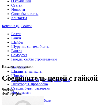
О компании
Статьи
Новости
Способы оплаты
Контакты
Корзина
(0)
Войти
Болты
Гайки
Шайбы
Шурупы, сантех. болты
Винты
Саморезы
Гвозди, скобы строительные
Каталог продукции
Заклепки
Шплинты, штифты
Шпильки
Соединитель цепей с гайкой
Быстрый монтаж, дюбели, заглушки
Электроды, проволока
Сверла, буры, развертки
Чертеж
Инструмент
Фотография
Анкеры, рамные дюбели
Скобы, пистолет